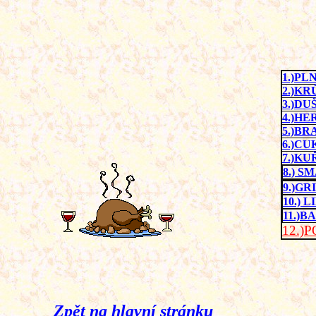
1.)
PLN
2.)KR
3.)
DU
4.)
HE
5.)
BRA
6.)C
7.)
KUŘ
8.) 
9.)G
10.)
LI
11.)
12.)
Zpět na hlavní stránku